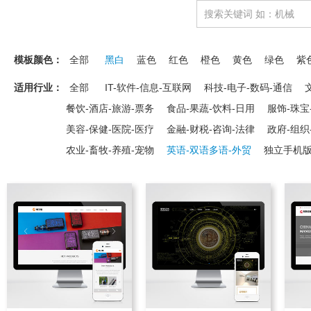
模板颜色：
全部
黑白
蓝色
红色
橙色
黄色
绿色
紫
适用行业：
全部
IT-软件-信息-互联网
科技-电子-数码-通信
餐饮-酒店-旅游-票务
食品-果蔬-饮料-日用
服饰-珠宝
美容-保健-医院-医疗
金融-财税-咨询-法律
政府-组织
农业-畜牧-养殖-宠物
英语-双语多语-外贸
独立手机