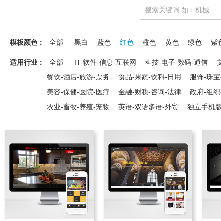
模板颜色：
全部
黑白
蓝色
红色
橙色
黄色
绿色
紫
适用行业：
全部
IT-软件-信息-互联网
科技-电子-数码-通信
餐饮-酒店-旅游-票务
食品-果蔬-饮料-日用
服饰-珠宝
美容-保健-医院-医疗
金融-财税-咨询-法律
政府-组织
农业-畜牧-养殖-宠物
英语-双语多语-外贸
独立手机