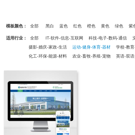
模板颜色：
全部
黑白
蓝色
红色
橙色
黄色
绿色
紫
适用行业：
全部
IT-软件-信息-互联网
科技-电子-数码-通信
摄影-婚庆-家政-生活
运动-健身-体育-器材
学校-教育
化工-环保-能源-材料
农业-畜牧-养殖-宠物
英语-双语