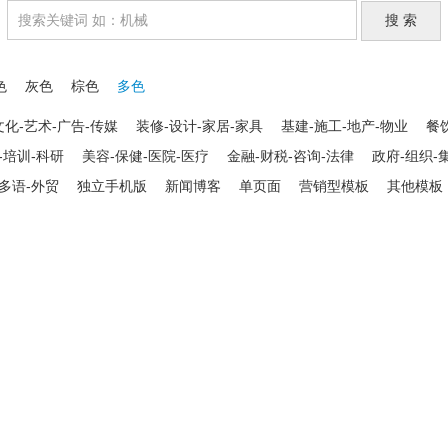
色
灰色
棕色
多色
文化-艺术-广告-传媒
装修-设计-家居-家具
基建-施工-地产-物业
餐
-培训-科研
美容-保健-医院-医疗
金融-财税-咨询-法律
政府-组织-
多语-外贸
独立手机版
新闻博客
单页面
营销型模板
其他模板