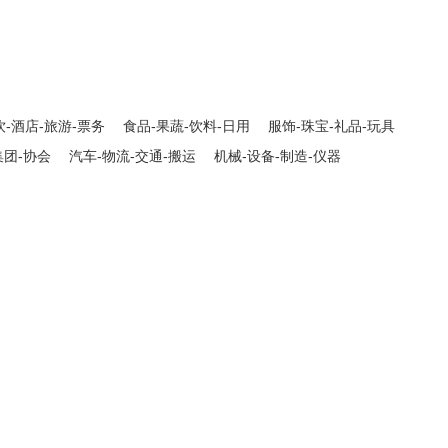
饮-酒店-旅游-票务
食品-果蔬-饮料-日用
服饰-珠宝-礼品-玩具
集团-协会
汽车-物流-交通-搬运
机械-设备-制造-仪器