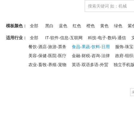
模板颜色：
全部
黑白
蓝色
红色
橙色
黄色
绿色
紫
适用行业：
全部
IT-软件-信息-互联网
科技-电子-数码-通信
餐饮-酒店-旅游-票务
食品-果蔬-饮料-日用
服饰-珠宝
美容-保健-医院-医疗
金融-财税-咨询-法律
政府-组织
农业-畜牧-养殖-宠物
英语-双语多语-外贸
独立手机