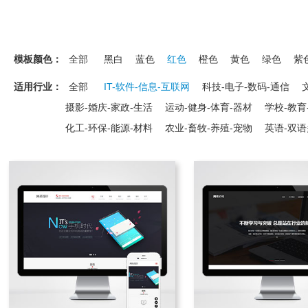
模板颜色：
全部
黑白
蓝色
红色
橙色
黄色
绿色
紫
适用行业：
全部
IT-软件-信息-互联网
科技-电子-数码-通信
摄影-婚庆-家政-生活
运动-健身-体育-器材
学校-教育
化工-环保-能源-材料
农业-畜牧-养殖-宠物
英语-双语