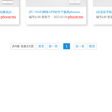
(自适应手机端)响应式高端网站建设pbootcms网站模板 互联网营销类建站设计公司网站源码下载
(PC+WAP)网络APP软件下载类pbootcms网站模板 APP应用软件官网网站源码下载
pbootcms
pbootcms
5
编号k146 更新于：2023-02-04
编号k48 更新
共4条 当前1/1页
首页
前一页
1
后一页
尾页